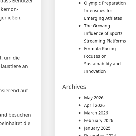
, dass Benutzer
Olympic Preparation
Pokemon-
Intensifies for
genießen,
Emerging Athletes
The Growing
Influence of Sports
Streaming Platforms
Formula Racing
Focuses on
t, um die
Sustainability and
Haustiere an
Innovation
Archives
asierend auf
May 2026
April 2026
March 2026
n und besuchen
February 2026
einhaltet die
January 2025
December 2024