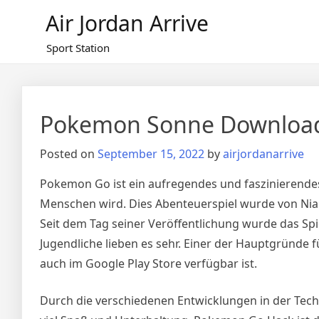
Skip
Air Jordan Arrive
to
content
Sport Station
Pokemon Sonne Download
Posted on
September 15, 2022
by
airjordanarrive
Pokemon Go ist ein aufregendes und faszinierendes 
Menschen wird. Dies Abenteuerspiel wurde von Nia
Seit dem Tag seiner Veröffentlichung wurde das Spi
Jugendliche lieben es sehr. Einer der Hauptgründe f
auch im Google Play Store verfügbar ist.
Durch die verschiedenen Entwicklungen in der Techn