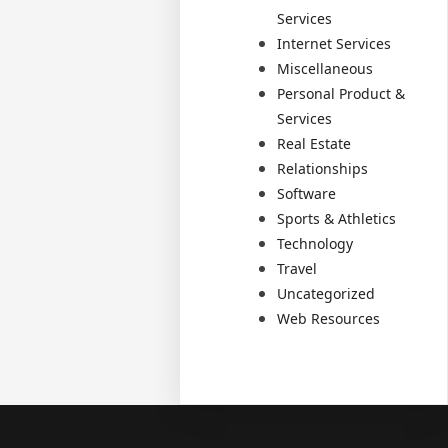
Services
Internet Services
Miscellaneous
Personal Product &
Services
Real Estate
Relationships
Software
Sports & Athletics
Technology
Travel
Uncategorized
Web Resources