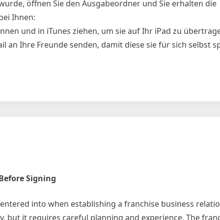
wurde, öffnen Sie den Ausgabeordner und Sie erhalten die
bei Ihnen:
nen und in iTunes ziehen, um sie auf Ihr iPad zu übertrag
il an Ihre Freunde senden, damit diese sie für sich selbst s
be
terladen
Before Signing
entered into when establishing a franchise business relati
 but it requires careful planning and experience. The fran