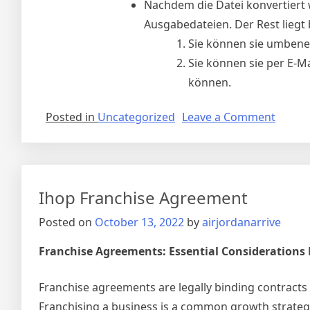
Nachdem die Datei konvertiert 
Ausgabedateien. Der Rest liegt 
Sie können sie umbenen
Sie können sie per E-Ma
können.
on
Posted in
Uncategorized
Leave a Comment
Youtu
Filme
Herun
Ipad
Ihop Franchise Agreement
Posted on
October 13, 2022
by
airjordanarrive
Franchise Agreements: Essential Considerations 
Franchise agreements are legally binding contracts 
Franchising a business is a common growth strategy,