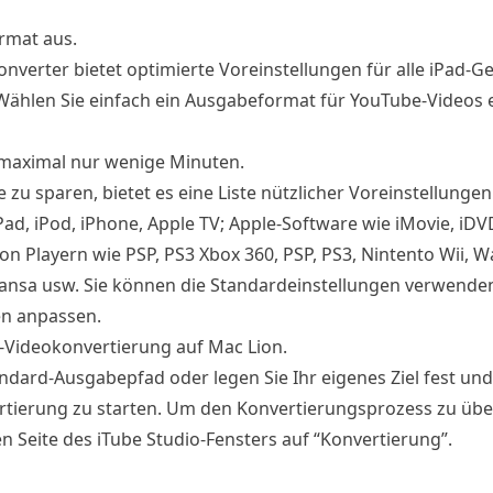
rmat aus.
nverter bietet optimierte Voreinstellungen für alle iPad-G
). Wählen Sie einfach ein Ausgabeformat für YouTube-Videos
 maximal nur wenige Minuten.
zu sparen, bietet es eine Liste nützlicher Voreinstellungen
iPad, iPod, iPhone, Apple TV; Apple-Software wie iMovie, iDVD
von Playern wie PSP, PS3 Xbox 360, PSP, PS3, Nintento Wii, 
Sansa usw. Sie können die Standardeinstellungen verwenden
en anpassen.
d-Videokonvertierung auf Mac Lion.
dard-Ausgabepfad oder legen Sie Ihr eigenes Ziel fest und 
ertierung zu starten. Um den Konvertierungsprozess zu üb
ken Seite des iTube Studio-Fensters auf “Konvertierung”.