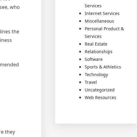
Services
isee, who
Internet Services
Miscellaneous
Personal Product &
lines the
Services
siness
Real Estate
Relationships
Software
commended
Sports & Athletics
Technology
Travel
Uncategorized
Web Resources
re they