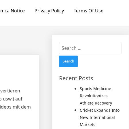
mca Notice
Privacy Policy
Terms Of Use
Search
for:
Recent Posts
Sports Medicine
nvertieren
Revolutionizes
o usw.) auf
Athlete Recovery
Videos mit dem
Cricket Expands Into
New International
Markets