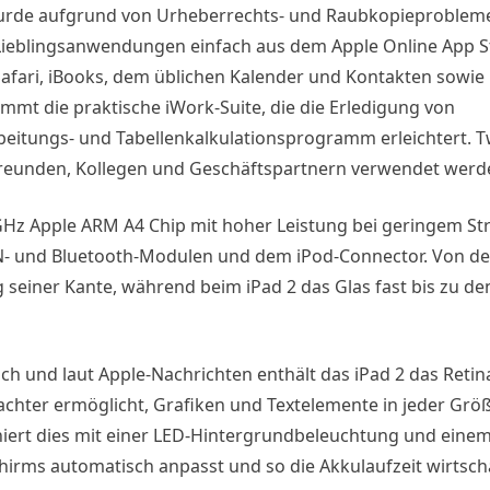
d wurde aufgrund von Urheberrechts- und Raubkopieproble
Lieblingsanwendungen einfach aus dem Apple Online App S
 Safari, iBooks, dem üblichen Kalender und Kontakten sowie 
kommt die praktische iWork-Suite, die die Erledigung von
eitungs- und Tabellenkalkulationsprogramm erleichtert. T
 Freunden, Kollegen und Geschäftspartnern verwendet werd
GHz Apple ARM A4 Chip mit hoher Leistung bei geringem S
- und Bluetooth-Modulen und dem iPod-Connector. Von der
 seiner Kante, während beim iPad 2 das Glas fast bis zu d
h und laut Apple-Nachrichten enthält das iPad 2 das Retina
achter ermöglicht, Grafiken und Textelemente in jeder Grö
niert dies mit einer LED-Hintergrundbeleuchtung und eine
hirms automatisch anpasst und so die Akkulaufzeit wirtscha