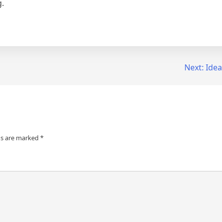
g.
Next:
Idea
ds are marked
*