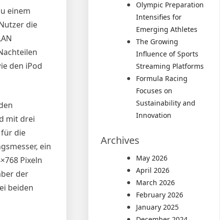
Olympic Preparation
zu einem
Intensifies for
Nutzer die
Emerging Athletes
WLAN
The Growing
Nachteilen
Influence of Sports
ie den iPod
Streaming Platforms
Formula Racing
Focuses on
Sustainability and
nden
Innovation
 mit drei
für die
Archives
gsmesser, ein
May 2026
×768 Pixeln
April 2026
aber der
March 2026
ei beiden
February 2026
January 2025
December 2024